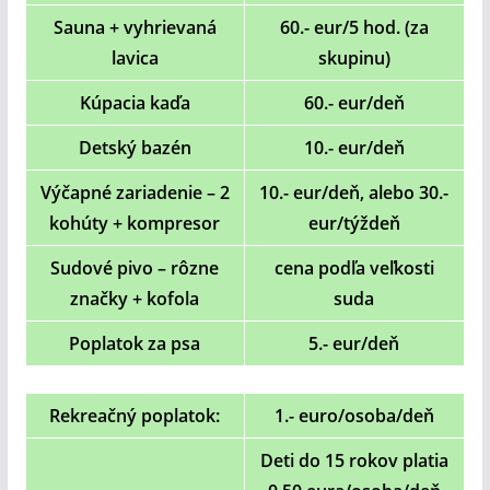
Sauna + vyhrievaná
60.- eur/5 hod. (za
lavica
skupinu)
Kúpacia kaďa
60.- eur/deň
Detský bazén
10.- eur/deň
Výčapné zariadenie – 2
10.- eur/deň, alebo 30.-
kohúty +
kompresor
eur/týždeň
Sudové pivo – rôzne
cena podľa veľkosti
značky + kofola
suda
Poplatok za psa
5.- eur/deň
Rekreačný poplatok:
1.- euro/osoba/deň
Deti do 15 rokov platia